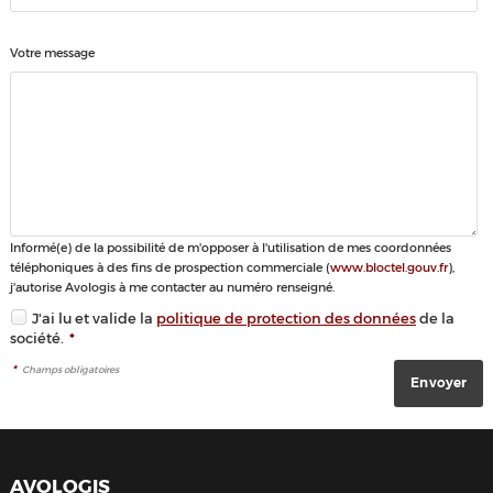
Votre message
Informé(e) de la possibilité de m'opposer à l'utilisation de mes coordonnées
téléphoniques à des fins de prospection commerciale (
www.bloctel.gouv.fr
),
j'autorise Avologis à me contacter au numéro renseigné.
J'ai lu et valide la
politique de protection des données
de la
société.
*
*
Champs obligatoires
AVOLOGIS