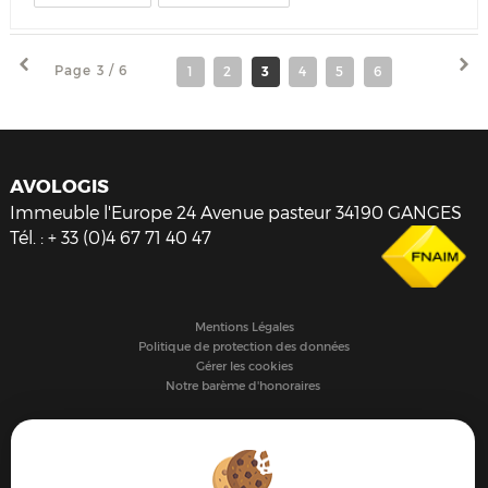
Page 3 / 6
1
2
3
4
5
6
AVOLOGIS
Immeuble l'Europe 24 Avenue pasteur
34190
GANGES
Tél.
:
+ 33 (0)4 67 71 40 47
Mentions Légales
Politique de protection des données
Gérer les cookies
Notre barème d'honoraires
PARTAGER :